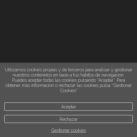
Utilizamos cookies propias y de terceros para analizar y gestionar
nuestros contenidos en base a tus hábitos de navegación.
Puedes aceptar todas las cookies pulsando “Aceptar”. Para
obtener más información o rechazar las cookies pulsa “Gestionar
Cookies“
Aceptar
Rechazar
Gestionar cookies