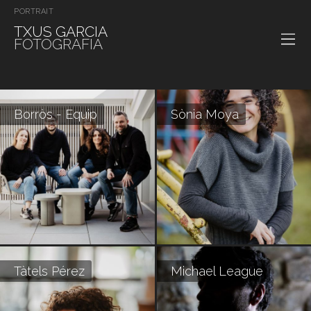
PORTRAIT
TXUS GARCIA
FOTOGRAFIA
Borròs - Equip
Sònia Moya
Tàtels Pérez
Michael League