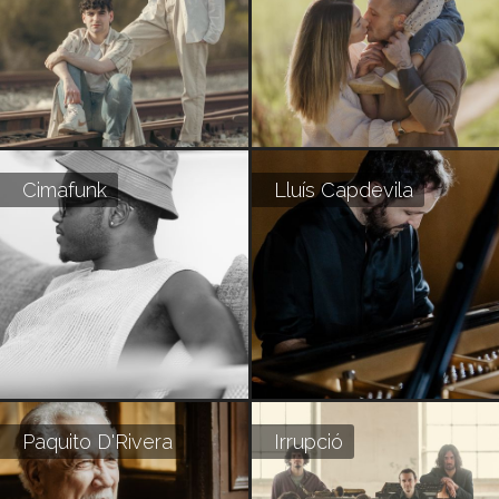
Cimafunk
Lluís Capdevila
Paquito D'Rivera
Irrupció