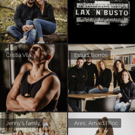
Cristià Vila
Estudi Borrós
Jenny's family
Ares, Arnald i Roc