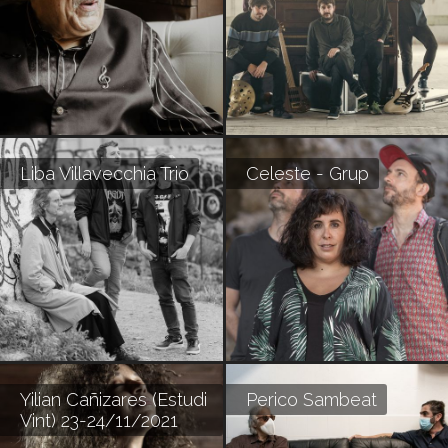
Liba Villavecchia Trio
Celeste - Grup
Yilian Cañizares (Estudi
Perico Sambeat
Vint) 23-24/11/2021