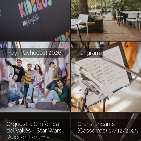
Hey, Pachucos! 2026
Tangram
Orquestra Simfònica
Grans Encants
del Vallés - Star Wars
(Casserres) 17/12/2025
(Auditori Fòrum -