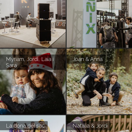
Myriam, Jordi, Laia i
Joan & Anna
Sara
La dona del sac
Natàlia & Jordi