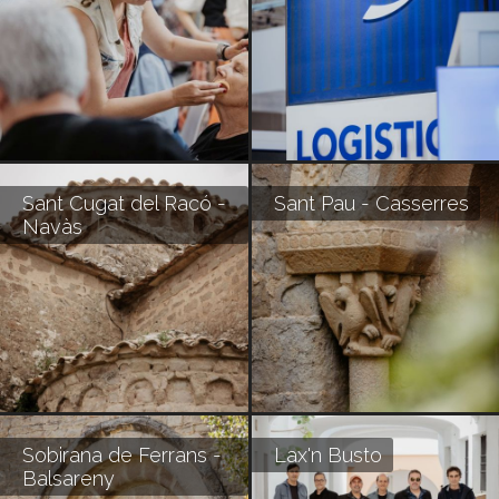
Sant Cugat del Racó -
Sant Pau - Casserres
Navàs
Sobirana de Ferrans -
Lax'n Busto
Balsareny