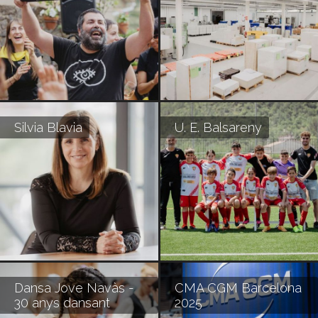
Silvia Blavia
U. E. Balsareny
Dansa Jove Navàs -
CMA CGM Barcelona
30 anys dansant
2025