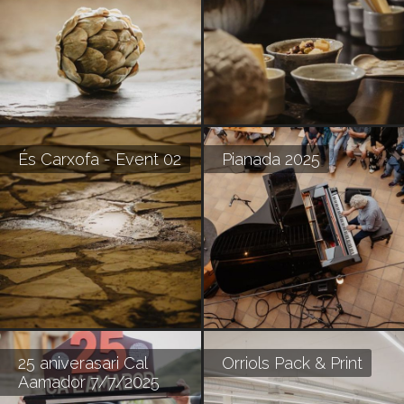
És Carxofa - Event 02
Pianada 2025
25 aniverasari Cal
Orriols Pack & Print
Aamador 7/7/2025