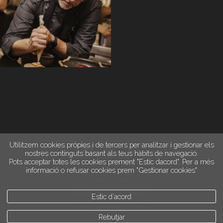
Utilitzem cookies pròpies i de tercers per analitzar i gestionar els
nostres continguts basant als teus hàbits de navegació.
Pots acceptar totes les cookies prement "Estic dacord". Per a més
informació o refusar cookies prem "Gestionar cookies"
avís legal
política de privacitat
Estic d`acord
política de cookies
Rebutjar