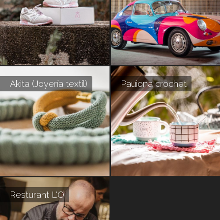
Akita (Joyería textil)
Pauiona crochet
Resturant L'O